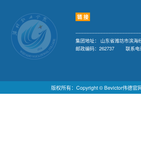
链 接
-----------------------------------------
集团地址： 山东省潍坊市滨海经
邮政编码：262737 联系电话：
版权所有：Copyright © Bevictor伟德官网