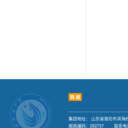
链 接
-----------------------------------------
集团地址： 山东省潍坊市滨海经
邮政编码：262737 联系电话：