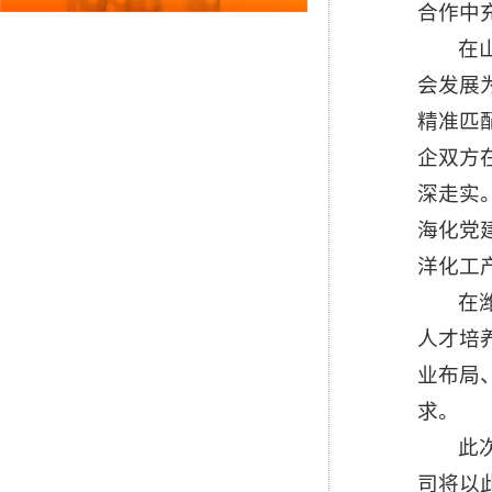
合作中
在
会发展
精准匹
企双方
深走实
海化党
洋化工
在
人才培
业布局
求。
此
司将以