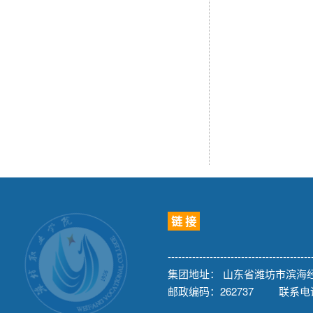
链 接
-----------------------------------------
集团地址： 山东省潍坊市滨海经
邮政编码：262737 联系电话：