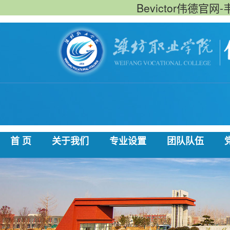
Bevictor伟德官网
首 页
关于我们
专业设置
团队队伍