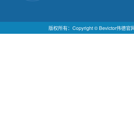
版权所有：Copyright © Bevictor伟德官网