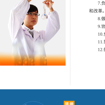
7
和改
8
9
1
1
1
链 接